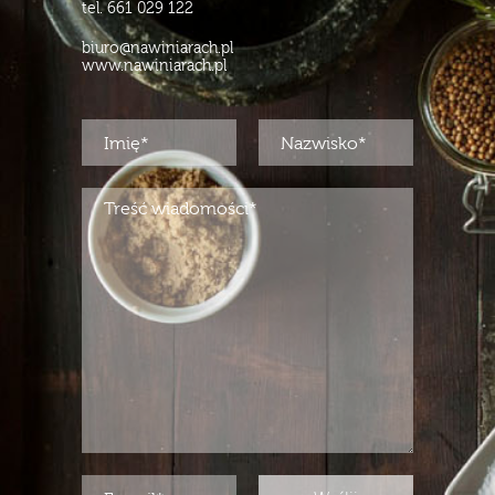
tel. 661 029 122
biuro@nawiniarach.pl
www.nawiniarach.pl
Please leave this field empty.